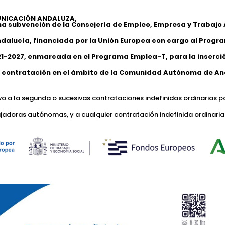
NICACIÓN ANDALUZA,
na subvención de la Consejería de Empleo, Empresa y Trabaj
ndalucía, financiada por la Unión Europea con cargo al Progr
1-2027, enmarcada en el Programa Emplea-T, para la inserción
 contratación en el ámbito de la Comunidad Autónoma de An
ivo a la segunda o sucesivas contrataciones indefinidas ordinarias p
jadoras autónomas, y a cualquier contratación indefinida ordinaria