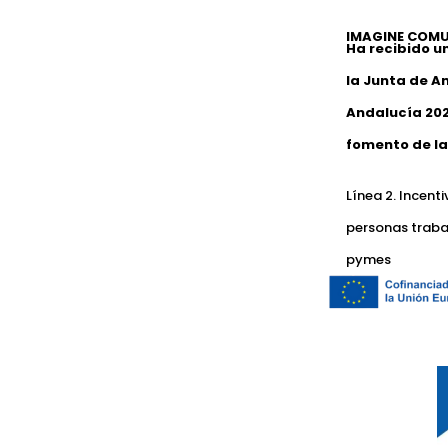
IMAGINE COMU
Ha recibido u
la Junta de A
Andalucía 202
fomento de la
Línea 2. Incent
personas traba
pymes