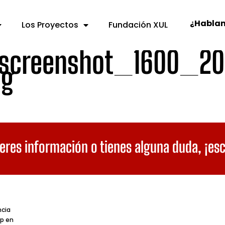
¿Habla
Los Proyectos
Fundación XUL
-screenshot_1600_20
ng
eres información o tienes alguna duda,
¡es
ncia
p en