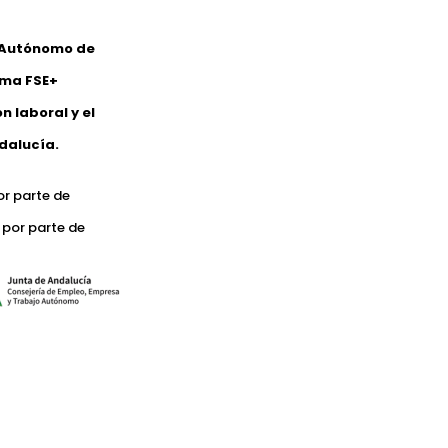
o Autónomo de
ama FSE+
 laboral y el
dalucía.
or parte de
 por parte de