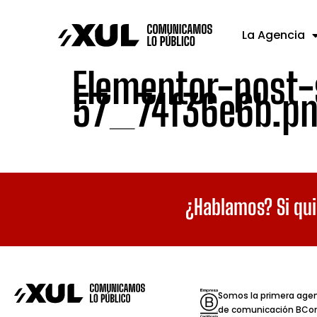
La Agencia
Elementor-post
57_74f36e6b.p
¿Hablamos? Si qui
Somos la primera age
de comunicación BCor