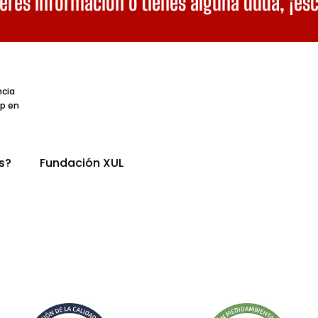
eres información o tienes alguna duda,
¡es
ncia
p en
s?
Fundación XUL