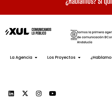
¿Hablamos? Si qui
Somos la primera age
de comunicación BCor
Andalucía
La Agencia
Los Proyectos
¿Hablamo