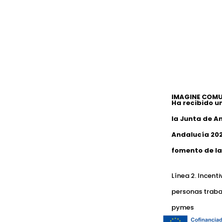
IMAGINE COMU
Ha recibido u
la Junta de A
Andalucía 202
fomento de la
Línea 2. Incent
personas traba
pymes