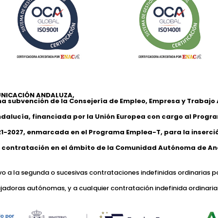
NICACIÓN ANDALUZA,
na subvención de la Consejería de Empleo, Empresa y Trabaj
ndalucía, financiada por la Unión Europea con cargo al Progr
1-2027, enmarcada en el Programa Emplea-T, para la inserción
 contratación en el ámbito de la Comunidad Autónoma de An
ivo a la segunda o sucesivas contrataciones indefinidas ordinarias p
jadoras autónomas, y a cualquier contratación indefinida ordinaria