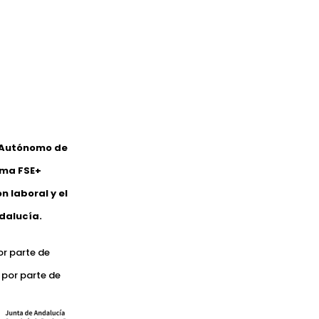
o Autónomo de
ama FSE+
 laboral y el
dalucía.
or parte de
 por parte de