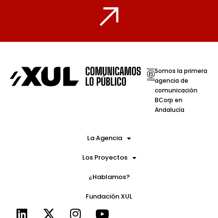
Somos la primera
agencia de
comunicación
BCorp en
Andalucía
La Agencia
Los Proyectos
¿Hablamos?
Fundación XUL