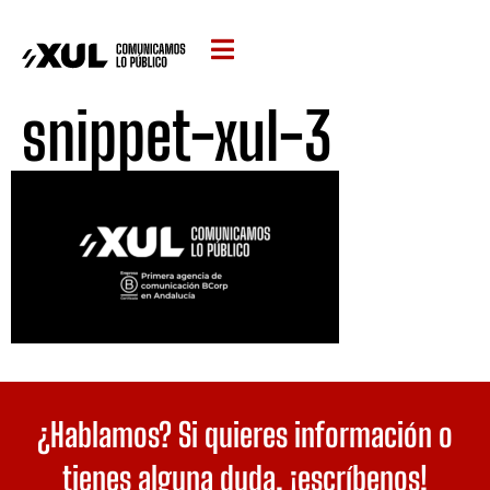
snippet-xul-3
¿Hablamos? Si quieres información o
tienes alguna duda,
¡escríbenos!