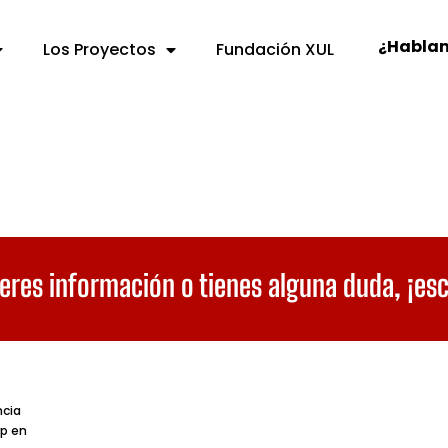
¿Habla
Los Proyectos
Fundación XUL
eres información o tienes alguna duda,
¡es
ncia
p en