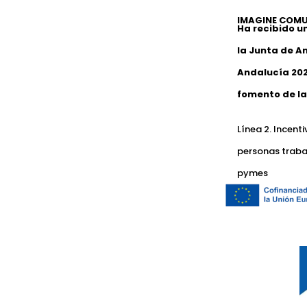
IMAGINE COMU
Ha recibido u
la Junta de A
Andalucía 202
fomento de la
Línea 2. Incent
personas traba
pymes