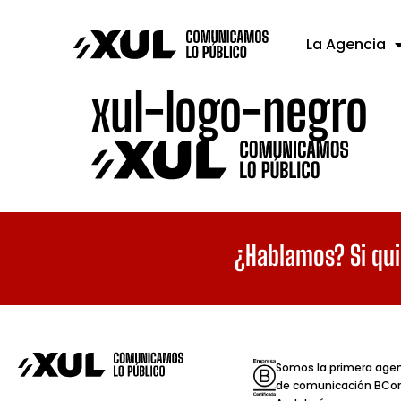
La Agencia
xul-logo-negro
¿Hablamos? Si qui
Somos la primera age
de comunicación BCor