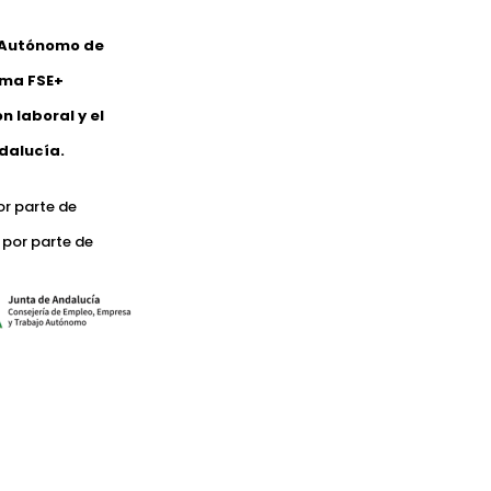
o Autónomo de
ama FSE+
 laboral y el
dalucía.
or parte de
 por parte de