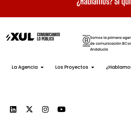
¿Hablamos? Si qui
Somos la primera age
de comunicación BCor
Andalucía
La Agencia
Los Proyectos
¿Hablamo