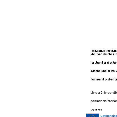
IMAGINE COMU
Ha recibido u
la Junta de A
Andalucía 202
fomento de la
Línea 2. Incent
personas traba
pymes