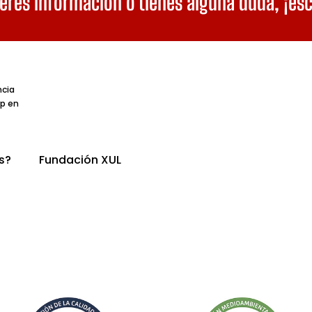
eres información o tienes alguna duda,
¡es
ncia
p en
s?
Fundación XUL