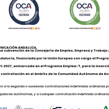
NICACIÓN ANDALUZA,
na subvención de la Consejería de Empleo, Empresa y Trabaj
ndalucía, financiada por la Unión Europea con cargo al Progr
1-2027, enmarcada en el Programa Emplea-T, para la inserción
 contratación en el ámbito de la Comunidad Autónoma de An
ivo a la segunda o sucesivas contrataciones indefinidas ordinarias p
jadoras autónomas, y a cualquier contratación indefinida ordinaria