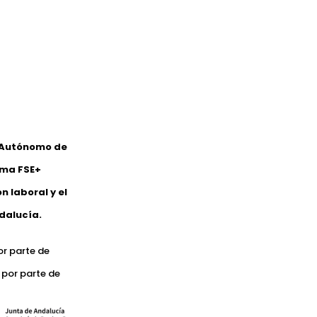
o Autónomo de
ama FSE+
 laboral y el
dalucía.
or parte de
 por parte de