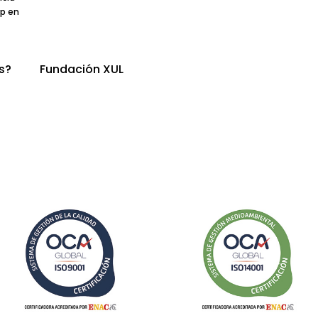
p en
s?
Fundación XUL