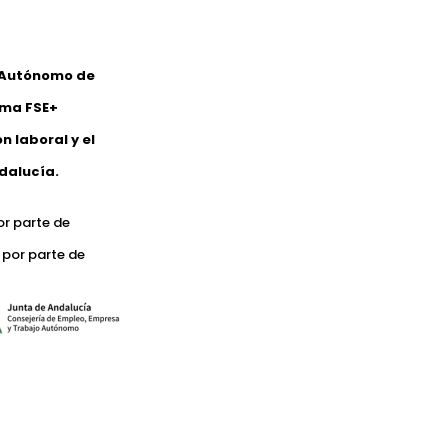
o Autónomo de
ama FSE+
 laboral y el
dalucía.
or parte de
 por parte de