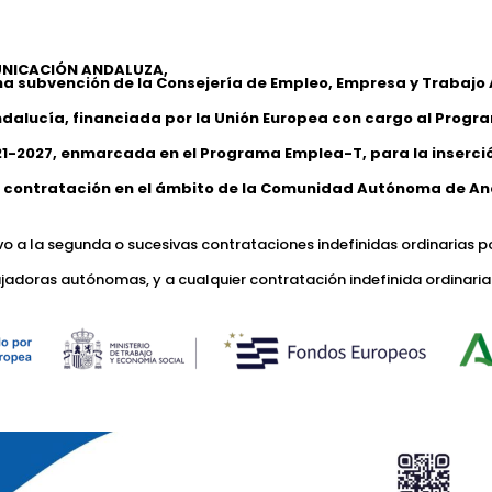
NICACIÓN ANDALUZA,
na subvención de la Consejería de Empleo, Empresa y Trabaj
ndalucía, financiada por la Unión Europea con cargo al Progr
1-2027, enmarcada en el Programa Emplea-T, para la inserción
 contratación en el ámbito de la Comunidad Autónoma de An
ivo a la segunda o sucesivas contrataciones indefinidas ordinarias p
jadoras autónomas, y a cualquier contratación indefinida ordinaria