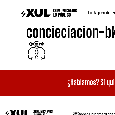
La Agencia
concieciacion-b
¿Hablamos? Si qui
Somos la primera age