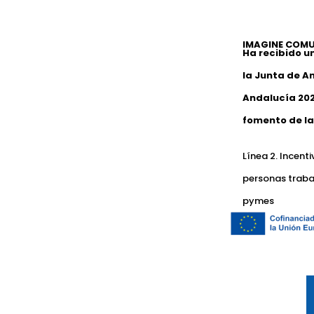
IMAGINE COMU
Ha recibido u
la Junta de A
Andalucía 202
fomento de la
Línea 2. Incent
personas traba
pymes