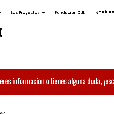
¿Habla
Los Proyectos
Fundación XUL
k
eres información o tienes alguna duda,
¡es
ncia