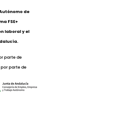
o Autónomo de
ama FSE+
 laboral y el
dalucía.
or parte de
 por parte de