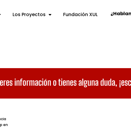
¿Habla
Los Proyectos
Fundación XUL
eres información o tienes alguna duda,
¡es
ncia
p en