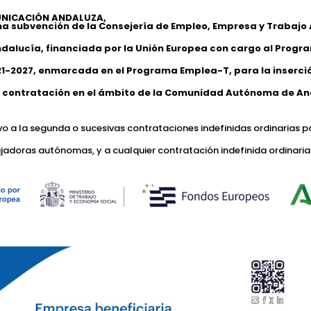
NICACIÓN ANDALUZA,
na subvención de la Consejería de Empleo, Empresa y Trabaj
ndalucía, financiada por la Unión Europea con cargo al Progr
1-2027, enmarcada en el Programa Emplea-T, para la inserción
 contratación en el ámbito de la Comunidad Autónoma de An
ivo a la segunda o sucesivas contrataciones indefinidas ordinarias p
jadoras autónomas, y a cualquier contratación indefinida ordinaria