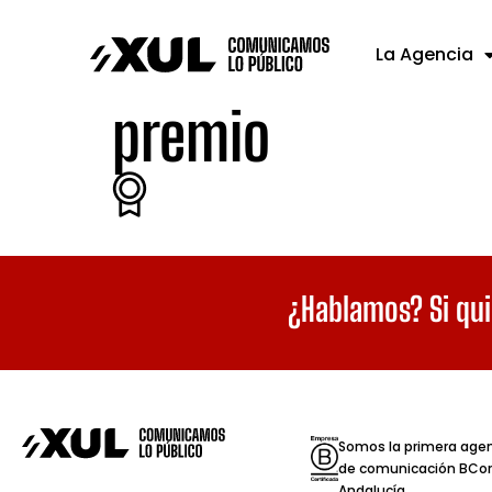
La Agencia
premio
¿Hablamos? Si qui
Somos la primera age
de comunicación BCor
Andalucía