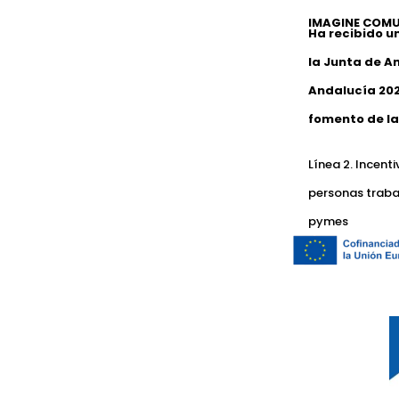
IMAGINE COMU
Ha recibido u
la Junta de A
Andalucía 202
fomento de la
Línea 2. Incent
personas traba
pymes