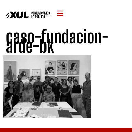
caso-fundacion-
arde-bk