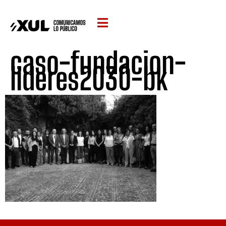
caso-fundacion-
lideres2030-bk