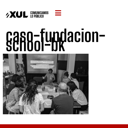
caso-fundacion-
school-bk