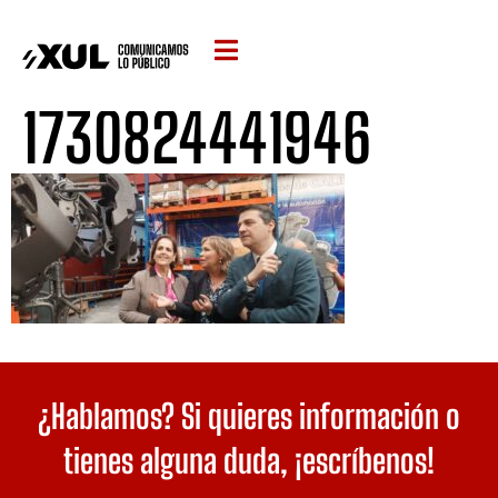
1730824441946
¿Hablamos? Si quieres información o
tienes alguna duda,
¡escríbenos!