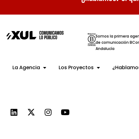
Somos la primera age
de comunicación BCor
Andalucía
La Agencia
Los Proyectos
¿Hablamo