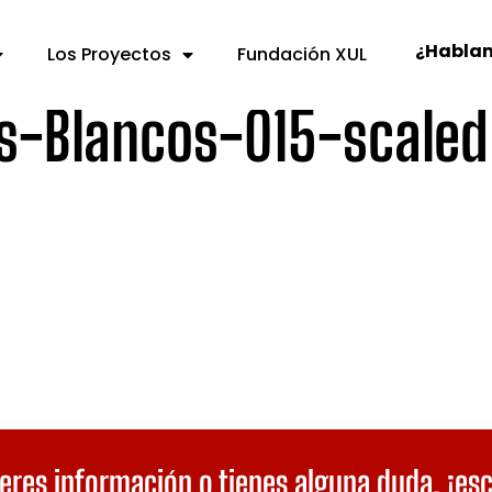
¿Habla
Los Proyectos
Fundación XUL
os-Blancos-015-scaled
eres información o tienes alguna duda,
¡es