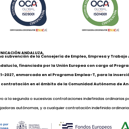
NICACIÓN ANDALUZA,
na subvención de la Consejería de Empleo, Empresa y Trabaj
ndalucía, financiada por la Unión Europea con cargo al Progr
1-2027, enmarcada en el Programa Emplea-T, para la inserción
 contratación en el ámbito de la Comunidad Autónoma de An
ivo a la segunda o sucesivas contrataciones indefinidas ordinarias p
jadoras autónomas, y a cualquier contratación indefinida ordinaria