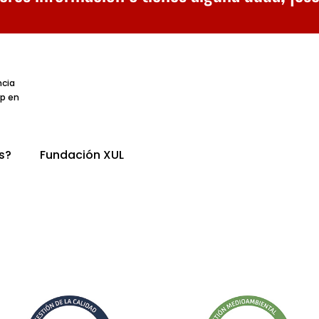
ncia
p en
s?
Fundación XUL