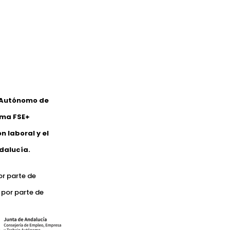
o Autónomo de
ama FSE+
 laboral y el
dalucía.
or parte de
 por parte de