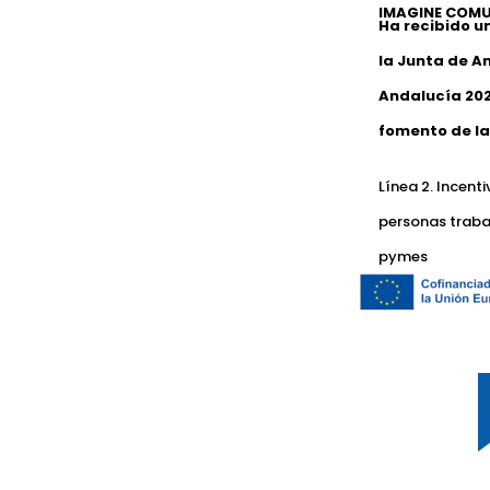
IMAGINE COMU
Ha recibido u
la Junta de A
Andalucía 202
fomento de la
Línea 2. Incent
personas traba
pymes