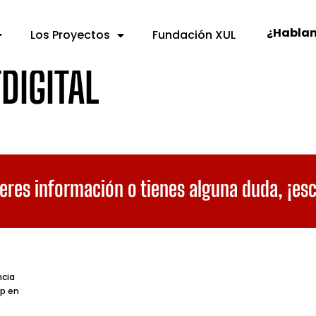
¿Habla
Los Proyectos
Fundación XUL
DIGITAL
eres información o tienes alguna duda,
¡es
ncia
p en