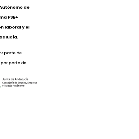
o Autónomo de
ama FSE+
 laboral y el
dalucía.
or parte de
 por parte de