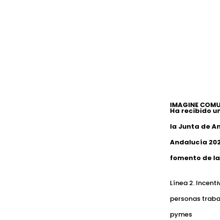
IMAGINE COMU
Ha recibido u
la Junta de A
Andalucía 202
fomento de la
Línea 2. Incent
personas traba
pymes