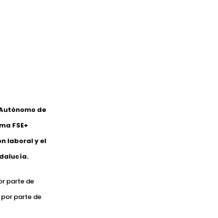
o Autónomo de
ama FSE+
 laboral y el
dalucía.
or parte de
 por parte de