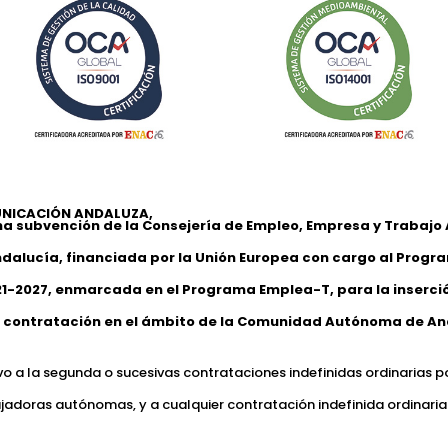
NICACIÓN ANDALUZA,
na subvención de la Consejería de Empleo, Empresa y Trabaj
ndalucía, financiada por la Unión Europea con cargo al Progr
1-2027, enmarcada en el Programa Emplea-T, para la inserción
 contratación en el ámbito de la Comunidad Autónoma de An
ivo a la segunda o sucesivas contrataciones indefinidas ordinarias p
jadoras autónomas, y a cualquier contratación indefinida ordinaria