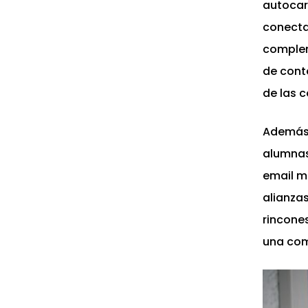
autocar
conecta
complem
de conte
de las 
Además,
alumnas
email m
alianza
rincone
una com