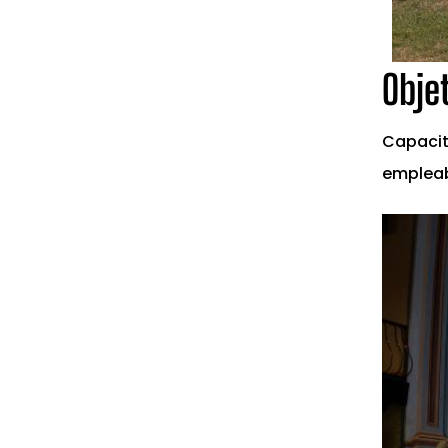
Obje
Capacit
empleab