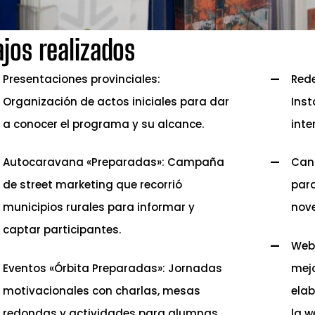
ajos realizados
Presentaciones provinciales:
Rede
Organización de actos iniciales para dar
Inst
a conocer el programa y su alcance.
inte
Autocaravana «Preparadas»: Campaña
Can
de street marketing que recorrió
para
municipios rurales para informar y
nov
captar participantes.
Web 
Eventos «Órbita Preparadas»: Jornadas
mejo
motivacionales con charlas, mesas
elab
redondas y actividades para alumnas.
la w