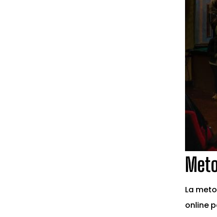
Meto
La meto
online 