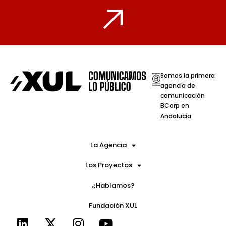
Somos la primera
agencia de
comunicación
BCorp en
Andalucía
La Agencia
Los Proyectos
¿Hablamos?
Fundación XUL