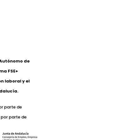
o Autónomo de
ama FSE+
 laboral y el
dalucía.
or parte de
 por parte de