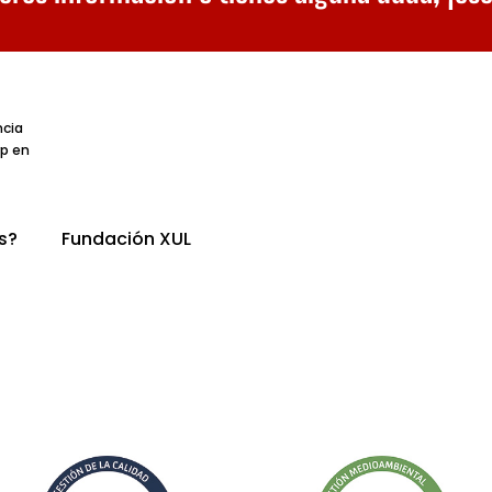
ncia
p en
s?
Fundación XUL