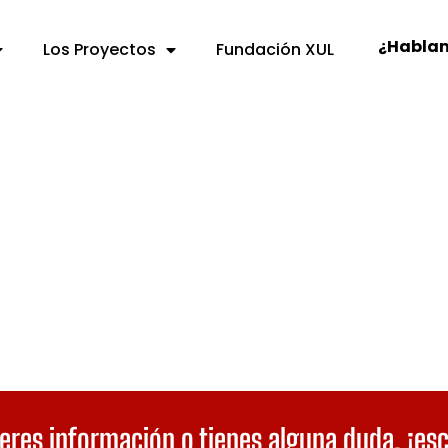
¿Habla
Los Proyectos
Fundación XUL
eres información o tienes alguna duda,
¡es