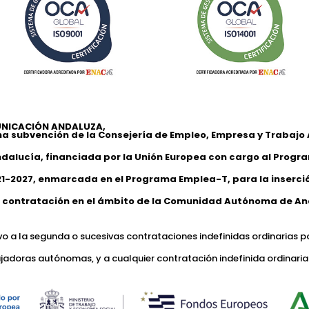
NICACIÓN ANDALUZA,
na subvención de la Consejería de Empleo, Empresa y Trabaj
ndalucía, financiada por la Unión Europea con cargo al Progr
1-2027, enmarcada en el Programa Emplea-T, para la inserción
 contratación en el ámbito de la Comunidad Autónoma de An
ivo a la segunda o sucesivas contrataciones indefinidas ordinarias p
jadoras autónomas, y a cualquier contratación indefinida ordinaria