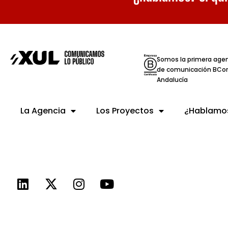
Somos la primera age
de comunicación BCor
Andalucía
La Agencia
Los Proyectos
¿Hablamo