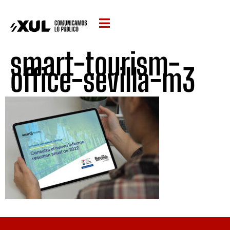
smart-tourism-
office-sevilla-m3